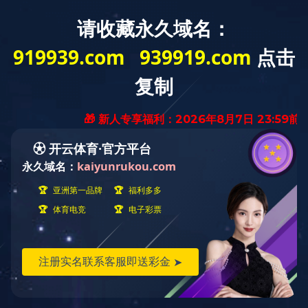
请输入验证码下载附件
安博首页_安博(中国)
|
乐鱼全球最大体育平台_乐鱼(中国)
|
开
云在线开户_开云(中国)
|
乐鱼（中国）官方网站
|
华体会官方
网页版
|
乐鱼平台
|
乐鱼官网网页版_乐鱼（中国）官方
|
开云
官方注册
|
开云手机在线登陆入口
|