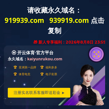
请输入验证码下载附件
安博首页_安博(中国)
|
乐鱼全球最大体育平台_乐鱼(中国)
|
开
云在线开户_开云(中国)
|
乐鱼（中国）官方网站
|
华体会官方
网页版
|
乐鱼平台
|
乐鱼官网网页版_乐鱼（中国）官方
|
开云
官方注册
|
开云手机在线登陆入口
|