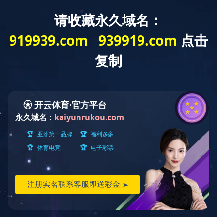
请输入验证码下载附件
安博首页_安博(中国)
|
乐鱼全球最大体育平台_乐鱼(中国)
|
开
云在线开户_开云(中国)
|
乐鱼（中国）官方网站
|
华体会官方
网页版
|
乐鱼平台
|
乐鱼官网网页版_乐鱼（中国）官方
|
开云
官方注册
|
开云手机在线登陆入口
|