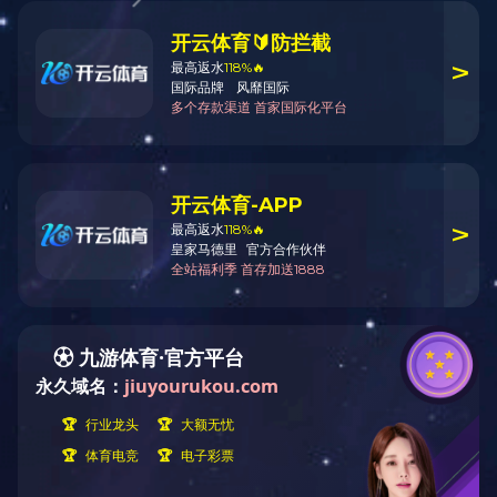
关于公示开云（中国）暨
发
按照《吉林大学本科学生转专业工作管理办法》（校发〔
20
播学院
级
和
级相关专业
本科生学业成绩排名进行公示。
2025
2024
附件【
开云（中国）2026年转专业排名.zip
】已下载
412
次
附件【
新闻与传播学院2026年转专业排名.zip
】已下载
354
次
下一篇：
转发：关于制定2026版本科开云（中国）方案的通知（培