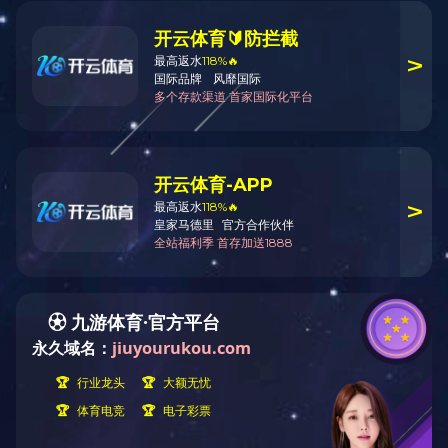
我们的队伍向太阳——
院校友会
开云（中国）校友讲堂
院庆活动
“人生的第二个十字路口
校友动态
郎秋红：“变与不变”—
校友捐赠
赵洱岽：面向国家“双万
二十载互牵念，身在四
王朝：新华社新媒体的
“十载未见，实在想你”