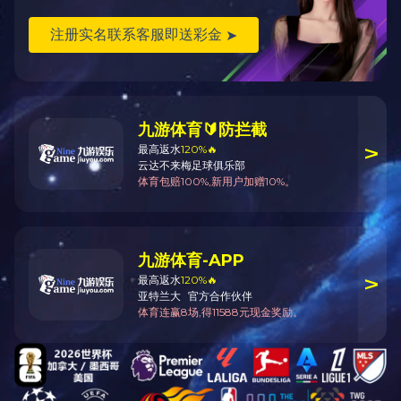
真实姓名。党支部将对反映人和反映问题严
反馈。
如无意见，将按照规定程序提
交支部大
联系电话：0431-85166194
上一篇：
关于拟将符惠佳等9名同志转为中共正式党员的公示
下一篇：
开云（中国）暨新闻与传播学院2025年度吉林大学“东荣