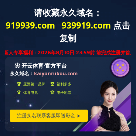
开云官方网页版
新闻公告
师资队伍
开
校友工作
教学工作