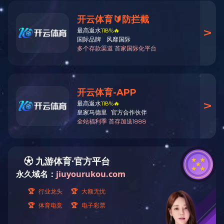
开云（中国）202
发
开云（中国）2021级
中国史专业专门史方向硕士研究生学位
附件【
开云（中国）2021级中国史专业硕士研究生学位论文答辩信
上一篇：
开云（中国）2021级对外汉语教学专业硕士研究生学位论
下一篇：
开云（中国）2021级国际中文教育专业硕士研究生学位论