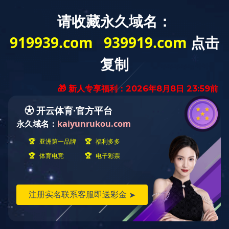
开云官方网页版
新闻公告
师资队伍
开
校友工作
教学工作