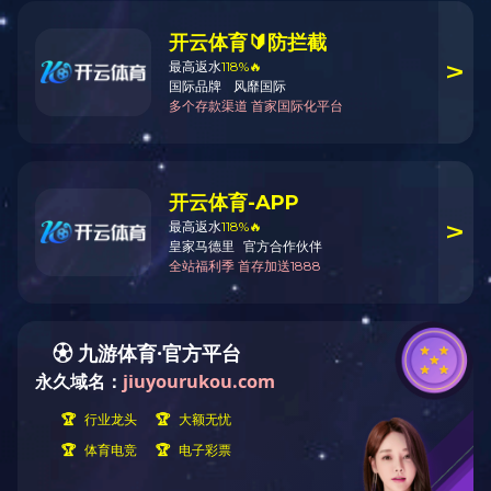
开云（中国）2021级中国史
发
开云（中国）2021级中国史专业辽金史、明清史方向和
附件【
开云（中国）2021级中国史（辽金史、明清史方向）专业
附件【
开云（中国）2021级中国史（先秦史方向）专业硕士研究生
上一篇：
开云（中国）2021级新闻学、传播学、新闻与传播专业硕
下一篇：
开云（中国）2021级戏剧与影视学专业硕士研究生学位论