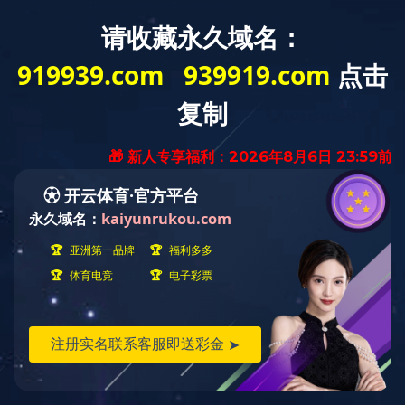
开云官方网页版
新闻公告
师资队伍
开
校友工作
教学工作