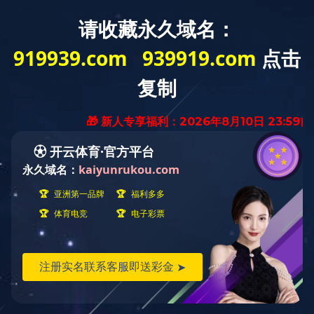
开云官方网页版
新闻公告
师资队伍
开
校友工作
教学工作