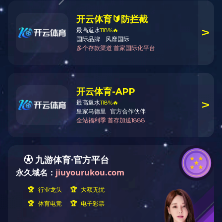
开云（中国
发
开云（中国）博士研究生2024年6月毕业批次答辩信息公示见
附件【
5.29文学传播与媒介文化专业-博士答辩信息公示表.xlsx
附件【
博士答辩信息公示表(中国史).xlsx
】已下载
360
次
附件【
2024世界史（博士）--开云（中国）博士研究生答辩信息公示
附件【
开云（中国）2024年5月中国史（专门史）专业博士研究生
附件【
2024年6月1日中国现当代文学博士答辩信息.xlsx
】已下
附件【
博士答辩信息公示表(古代文学博士).xlsx
】已下载
341
次
上一篇：
开云（中国）2021级语言学及应用语言学、课程与教学论
下一篇：
开云（中国）2021级新闻学、传播学、新闻与传播专业硕