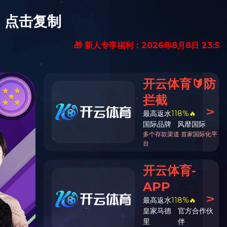
中文
|
英文
生工作
国际交流
招生与就业
前位置:
首页
>
开云（中国）
>
研究生
>
教学工作
> 正文