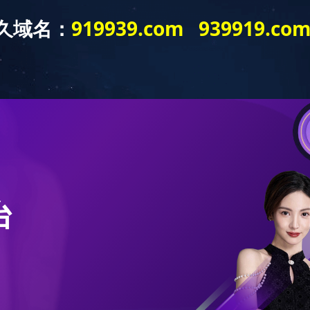
开云（中国）
科学研究
党群工作
学
当