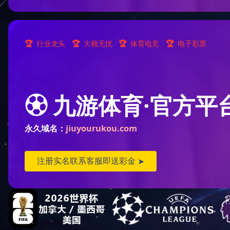
开云
开云（中国）2024年12月博士各专业预答辩信
附件【
中国史近现代史方向博士研究生预答辩信息公示.x
附件【
开云（中国）研究生预答辩信息公示(汉语言文字学
附件【
文字学博士论文中期检查信息公示表(1).xlsx
】
附件【
开云（中国）研究生预答辩信息公示 比较文学.x
附件【
文字学博士论文开题信息公示表(1).xlsx
】已下
附件【
郑博文-开云（中国）研究生预答辩信息公示.xls
附件【
开云（中国）语言学及应用语言学专业博士研究生
附件【
中国史（专门史）专业博士论文预答辩信息公示表(2
附件【
中国史博士预答辩信息公示.xlsx
】已下载
493