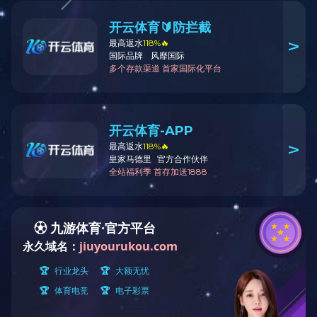
开云（中国）2
发
开云（中国）2025年6月文学传播与媒介文化专业博士预
附件【
06.04文学传播与媒介文化专业-博士答预辩信息公示表.xl
上一篇：
开云（中国）2025年6月博士中期考核信息汇总
下一篇：
开云（中国）2024级国际中文教育硕士（国际学生）学位