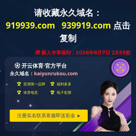
开云官方网页版
新闻公告
师资队伍
开
校友工作
教学工作