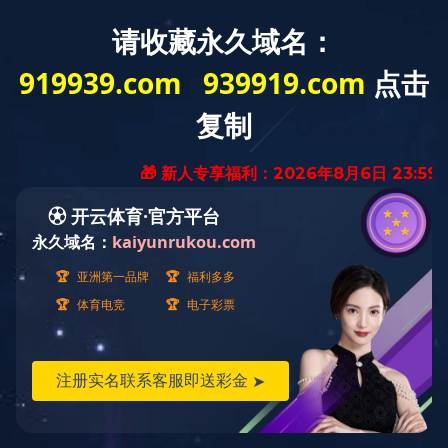
开云官方网页版
新闻公告
师资队伍
开
校友工作
教学工作
开云（中国）