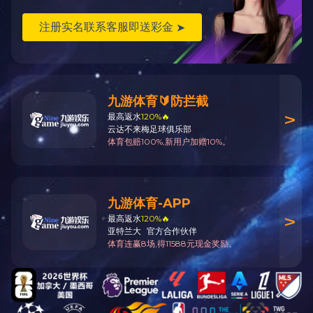
开云（中国）硕士研究生
开云（中国）2025年
开云（中国）2024年
开云（中国）2023年
开云（中国）2021级
开云（中国）2021级
开云（中国）博士研究生